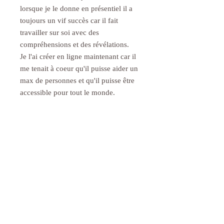
lorsque je le donne en présentiel il a
toujours un vif succès car il fait
travailler sur soi avec des
compréhensions et des révélations.
Je l'ai créer en ligne maintenant car il
me tenait à coeur qu'il puisse aider un
max de personnes et qu'il puisse être
accessible pour tout le monde.
Je conseil d'écouter un audio par jour
et de laisser travailler consciemment
et inconsciemment ce qui doit être.
Idéalement un audio par semaine afin
de bien laisser intégrer le travail et si
certaines choses un peu dure sont
révélées, je vous conseil de noter ce
qui vient et d'y revenir plus tard.