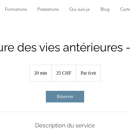
Formations
Prestations
Qui suis-je
Blog
Cart
re des vies antérieures -
25
francs
20 min
2
25 CHF
Par écrit
suisses
0
m
i
Réserver
n
Description du service