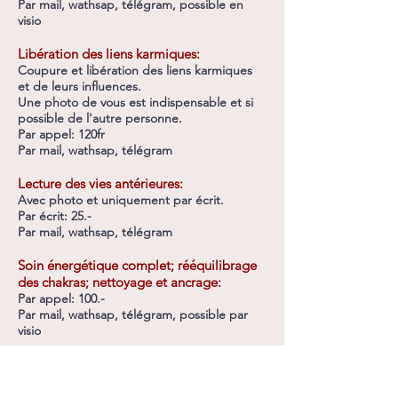
Par mail, wathsap, télégram, possible en
visio
Libération des liens karmiques:
Coupure et libération des liens karmiques
et de leurs influences.
Une photo de vous est indispensable et si
possible de l'autre personne.
Par appel: 120fr
Par mail, wathsap, télégram
Lecture des vies
antérieures:
Avec photo et uniquement par écrit.
Par écrit: 25.-
Par mail, wathsap, télégram
Soin énergétique complet; rééquilibrage
des chakras; nettoyage et ancrage:
Par appel: 100.-
Par mail, wathsap,
télégram, possible par
visio
Ressenti photo pour soi, le couple ou
quelqu'un d'autre:
Uniquement par écrit et le prix est pour 1